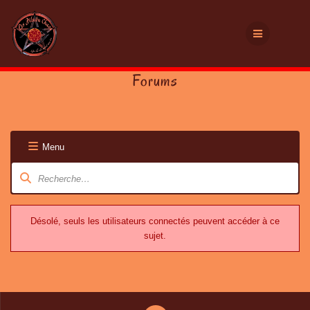
Passer
au
contenu
Cl
Forums
Menu
Navigation
du
forum
Désolé, seuls les utilisateurs connectés peuvent accéder à ce
sujet.